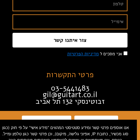
צור איתנו קשר
אני מסכים ל
מדיניות הפרטיות
פרטי התקשרות
03-5441483
gil@guitart.co.il
זבוטינסקי 132 תל אביב
תקנון האתר
הצהרת נגישות
אנו אוספים פרטי קשר ומידע סטטיסטי המהווים "מידע אישי" על פי חוק (כגון
סוג מכשיר, כתובת IP, אפיוני גלישה, מיקום), וכן פרטי קשר כגון טלפון ומייל.
מדיניות פרטיות