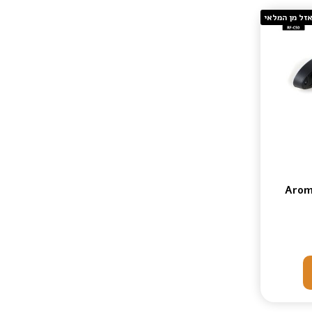
זל מן המלאי