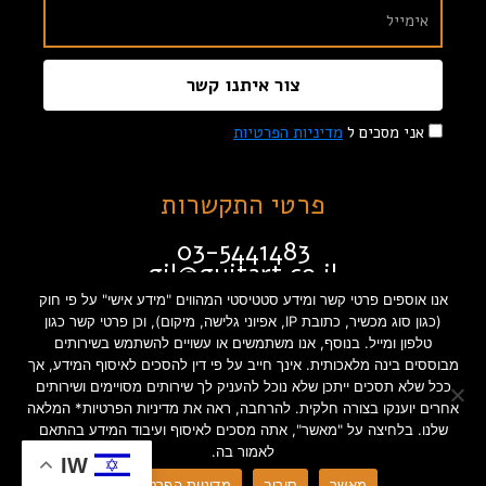
צור איתנו קשר
אני מסכים ל
מדיניות הפרטיות
פרטי התקשרות
03-5441483
gil@guitart.co.il
זבוטינסקי 132 תל אביב
אנו אוספים פרטי קשר ומידע סטטיסטי המהווים "מידע אישי" על פי חוק
(כגון סוג מכשיר, כתובת IP, אפיוני גלישה, מיקום), וכן פרטי קשר כגון
טלפון ומייל. בנוסף, אנו משתמשים או עשויים להשתמש בשירותים
מבוססים בינה מלאכותית. אינך חייב על פי דין להסכים לאיסוף המידע, אך
תקנון האתר
הצהרת נגישות
ככל שלא תסכים ייתכן שלא נוכל להעניק לך שירותים מסויימים ושירותים
אחרים יוענקו בצורה חלקית. להרחבה, ראה את מדיניות הפרטיות* המלאה
מדיניות פרטיות
שלנו. בלחיצה על "מאשר", אתה מסכים לאיסוף ועיבוד המידע בהתאם
לאמור בה.
IW
מאשר
סירוב
מדיניות הפרטיות