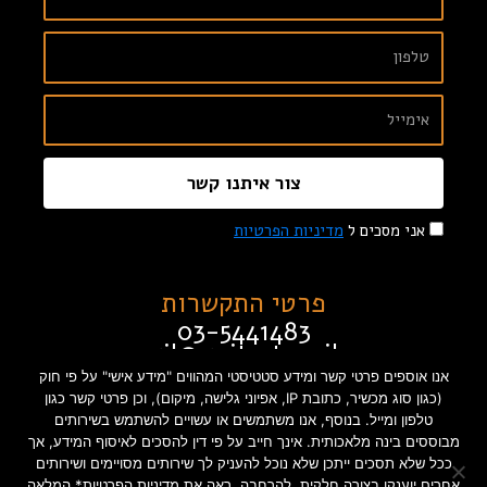
צור איתנו קשר
אני מסכים ל
מדיניות הפרטיות
פרטי התקשרות
03-5441483
gil@guitart.co.il
זבוטינסקי 132 תל אביב
אנו אוספים פרטי קשר ומידע סטטיסטי המהווים "מידע אישי" על פי חוק
(כגון סוג מכשיר, כתובת IP, אפיוני גלישה, מיקום), וכן פרטי קשר כגון
טלפון ומייל. בנוסף, אנו משתמשים או עשויים להשתמש בשירותים
מבוססים בינה מלאכותית. אינך חייב על פי דין להסכים לאיסוף המידע, אך
תקנון האתר
הצהרת נגישות
ככל שלא תסכים ייתכן שלא נוכל להעניק לך שירותים מסויימים ושירותים
אחרים יוענקו בצורה חלקית. להרחבה, ראה את מדיניות הפרטיות* המלאה